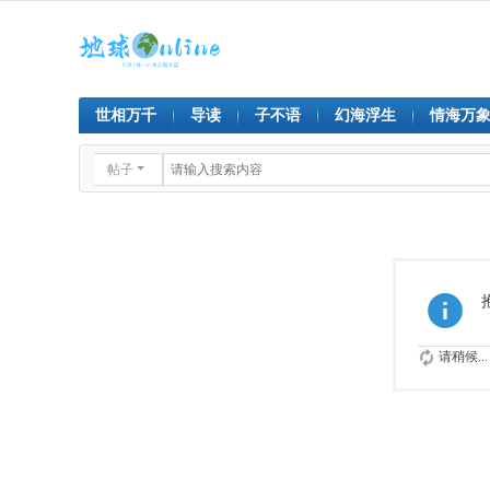
世相万千
导读
子不语
幻海浮生
情海万
帖子
请稍候...