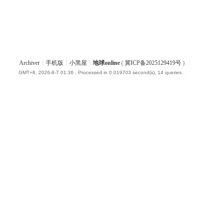
Archiver
|
手机版
|
小黑屋
|
地球online
(
冀ICP备2025129419号
)
GMT+8, 2026-8-7 01:36
, Processed in 0.019703 second(s), 14 queries .