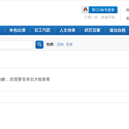
只需一步，快速开始
象
本色出演
百工巧匠
人文传承
武艺百家
道法自然
热搜:
活动
交友
搜
索
抱歉，您需要登录后才能查看