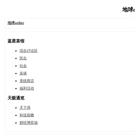
地球on
地球online
蓝星茶馆
综合讨论区
民生
社会
杂谈
系统商店
福利活动
天眼通览
天下局
科技前瞻
财经博弈场