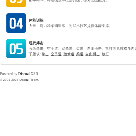
徒手格斗、摔法擒拿等技法训练，提升实战能力。
体能训练
力量、耐力和柔韧训练，为武术技艺提供体能支撑。
现代搏击
收录拳击、空手道、跆拳道、柔道、自由搏击、散打等竞技格斗内
子版块:
拳击
空手道
跆拳道
柔道
自由搏击
散打
Powered by
Discuz!
X3.5
© 2001-2025
Discuz! Team
.