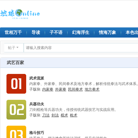
世相万千
导读
子不语
幻海浮生
情海万象
本色
帖子
武艺百家
武术流派
内家拳、外家拳、民间拳术及地方拳术，解析传统拳法与武术体系
子版块:
内家拳
外家拳
民间拳术
地方拳术
兵器功夫
刀剑棍枪等兵器功夫，传授传统武器技艺与实战应用。
子版块:
刀法
剑法
棍术
枪术
格斗技巧