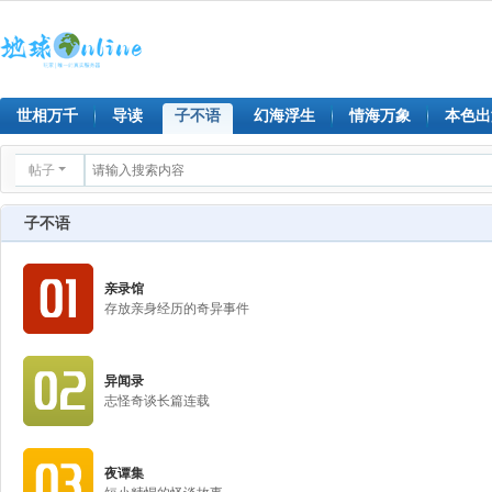
世相万千
导读
子不语
幻海浮生
情海万象
本色出
帖子
子不语
亲录馆
存放亲身经历的奇异事件
异闻录
志怪奇谈长篇连载
夜谭集