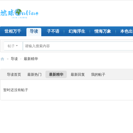
世相万千
导读
子不语
幻海浮生
情海万象
本色出
帖子
»
导读
›
最新精华
地
导读首页
最新热门
最新精华
最新回复
我的帖子
球
on
暂时还没有帖子
lin
e