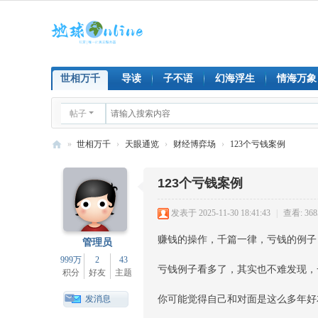
世相万千
导读
子不语
幻海浮生
情海万象
帖子
»
世相万千
›
天眼通览
›
财经博弈场
›
123个亏钱案例
地
123个亏钱案例
球
on
发表于 2025-11-30 18:41:43
|
查看: 368
lin
赚钱的操作，千篇一律，亏钱的例子
管理员
e
999万
2
43
亏钱例子看多了，其实也不难发现，
积分
好友
主题
发消息
你可能觉得自己和对面是这么多年好