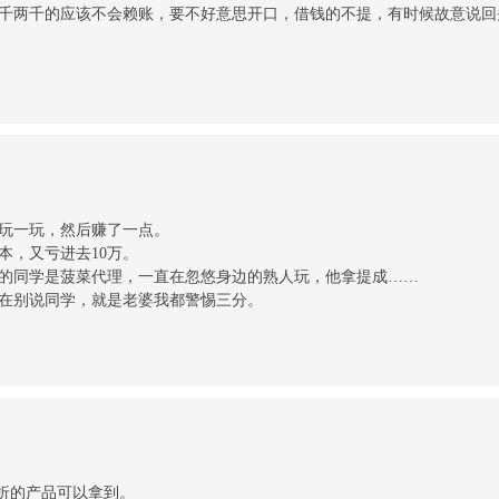
千两千的应该不会赖账，要不好意思开口，借钱的不提，有时候故意说回
玩一玩，然后赚了一点。
本，又亏进去10万。
的同学是菠菜代理，一直在忽悠身边的熟人玩，他拿提成……
在别说同学，就是老婆我都警惕三分。
8折的产品可以拿到。