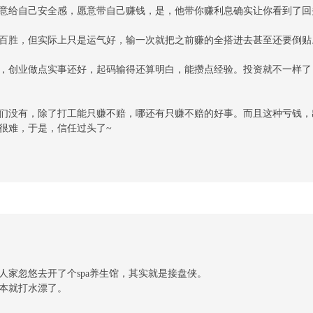
意给自己安全感，愿意带自己赚钱，是，他带你赚利息确实让你看到了回
百胜，但实际上只是运气好，输一次就把之前赚的全搭进去甚至还要倒贴
，创业做点实事还好，起码输得还算明白，能攒点经验。投资就不一样了
们没有，除了打工能只赚不赔，哪还有只赚不赔的好事。而且这种亏钱，
很难，于是，信任过头了~
人家忽悠去开了个spa养生馆，其实就是接盘侠。
本就打水漂了。