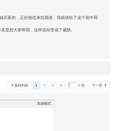
钱买新的，正好他也来找我借，我就借给了这个初中同
本意是想大家帮我，这样说却变成了威胁。
返回列表
1
2
3
4
/ 4 页
下一页
高级模式