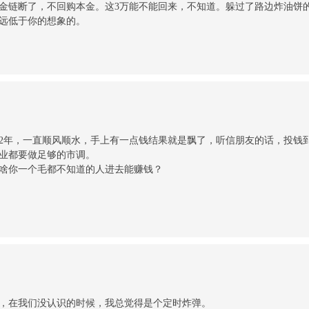
金链断了，不回购本金。这3万能不能回来，不知道。躲过了路边炸油饼
远低于你的想象的。
2年，一直顺风顺水，手上有一点钱结果就是飘了，听信朋友的话，投钱
业都要做足够的市调。
啥你一个毛都不知道的人进去能赚钱？
，在我们没认识的时候，我总觉得是个定时炸弹。