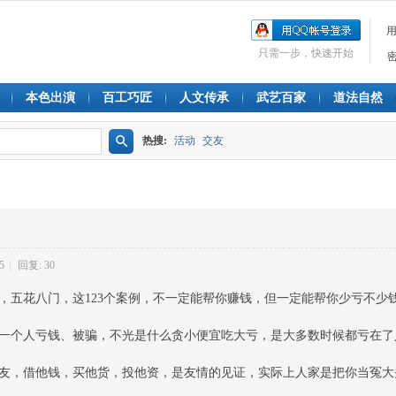
只需一步，快速开始
本色出演
百工巧匠
人文传承
武艺百家
道法自然
热搜:
活动
交友
搜
索
5
|
回复: 30
，五花八门，这123个案例，不一定能帮你赚钱，但一定能帮你少亏不少
一个人亏钱、被骗，不光是什么贪小便宜吃大亏，是大多数时候都亏在了
友，借他钱，买他货，投他资，是友情的见证，实际上人家是把你当冤大