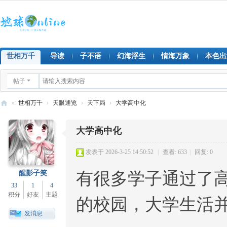
世相万千
导读
子不语
幻海浮生
情海万象
本色出
帖子
»
世相万千
›
天眼通览
›
天下局
›
大学高中化
地
大学高中化
球
on
发表于 2026-3-25 14:50:52
|
查看: 633
|
回复: 0
lin
醒影子笑
有很多学子通过了
e
33
1
4
积分
好友
主题
的校园，大学生活
发消息