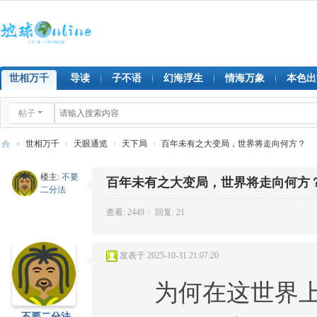
世相万千
导读
子不语
幻海浮生
情海万象
本色出
帖子
»
世相万千
›
天眼通览
›
天下局
›
百年未有之大变局，世界将走向何方？
地
楼主:
不要
百年未有之大变局，世界将走向何方
球
二分法
on
查看: 2449
|
回复: 21
lin
e
发表于 2025-10-31 21:07:20
为何在这世界上找
不要二分法