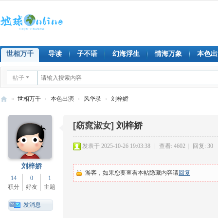
世相万千
导读
子不语
幻海浮生
情海万象
本色出
帖子
»
世相万千
›
本色出演
›
风华录
›
刘梓娇
地
[窈窕淑女]
刘梓娇
球
on
发表于 2025-10-26 19:03:38
|
查看: 4602
|
回复: 30
lin
刘梓娇
e
游客，如果您要查看本帖隐藏内容请
回复
14
0
1
积分
好友
主题
发消息