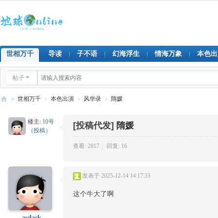
世相万千
导读
子不语
幻海浮生
情海万象
本色出
帖子
»
世相万千
›
本色出演
›
风华录
›
隋媛
地
楼主:
10号
[投稿代发]
隋媛
球
（投稿）
on
查看: 2817
|
回复: 16
lin
e
发表于 2025-12-14 14:17:33
这个牛大了啊
asdask