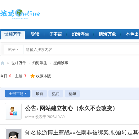
世相万千
导读
子不语
幻海浮生
情海万象
本色出
帖子
»
世相万千
›
幻海浮生
›
星闻轶事
地
今日:
0
|
主题:
3
|
收藏本版
球
on
全部主题
最新
热门
精华
lin
公告:
网站建立初心（永久不会改变）
e
admin
发表于 2025-10-30
知名旅游博主蓝战非在南非被绑架,胁迫转走其银