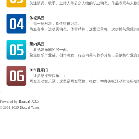
关注演员、歌手、主持人等公众人物的职业动态、作品表现与人物故
体坛风云
「每一场对决，都值得被记录。」
热血赛事、运动员动态、体育精神，这里记录每一次拼搏与荣耀的
圈内风云
「看见娱乐圈的另一面。」
聚焦娱乐产业链、创作流程、行业内幕与趋势分析，是剖析行业真
DIY百乐门
「让灵感接管快乐。」
网友互动娱乐区：这里是网友恶搞、模仿、举办趣味活动的轻松版
Powered by
Discuz!
X3.5
© 2001-2025
Discuz! Team
.