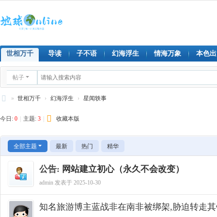
世相万千
导读
子不语
幻海浮生
情海万象
本色出
帖子
»
世相万千
›
幻海浮生
›
星闻轶事
地
今日:
0
|
主题:
3
|
收藏本版
球
on
全部主题
最新
热门
精华
lin
公告:
网站建立初心（永久不会改变）
e
admin
发表于 2025-10-30
知名旅游博主蓝战非在南非被绑架,胁迫转走其银