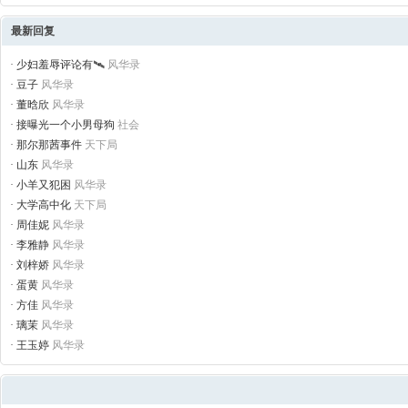
最新回复
·
少妇羞辱评论有🛰
风华录
·
豆子
风华录
·
董晗欣
风华录
·
接曝光一个小男母狗
社会
·
那尔那茜事件
天下局
·
山东
风华录
·
小羊又犯困
风华录
·
大学高中化
天下局
·
周佳妮
风华录
·
李雅静
风华录
·
刘梓娇
风华录
·
蛋黄
风华录
·
方佳
风华录
·
璃茉
风华录
·
王玉婷
风华录