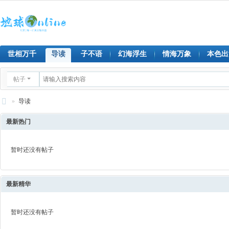
世相万千
导读
子不语
幻海浮生
情海万象
本色出
帖子
»
导读
地
最新热门
球
on
暂时还没有帖子
lin
e
最新精华
暂时还没有帖子