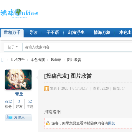
世相万千
导读
子不语
幻海浮生
情海万象
本色出
帖子
»
世相万千
›
本色出演
›
风华录
›
图片欣赏
地
[投稿代发]
图片欣赏
球
on
发表于 2026-1-8 17:38:17
|
查看: 2320
|
回复: 14
lin
青丘
9212
3
52
e
积分
好友
主题
河南洛阳
发消息
游客，如果您要查看本帖隐藏内容请
回复